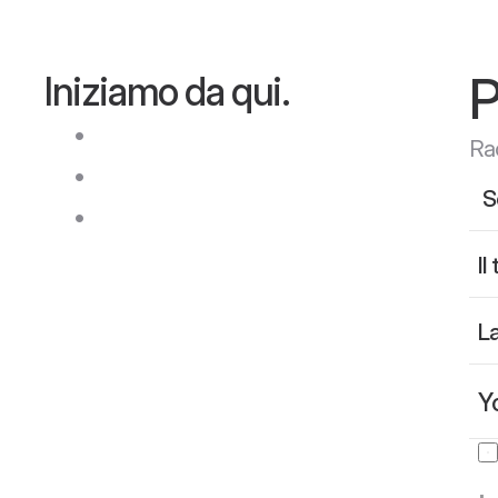
P
Iniziamo da qui.
C
o
m
u
n
i
c
a
z
i
o
n
e
t
r
a
s
p
a
r
e
n
t
e
Rac
M
u
l
t
i
p
l
e
l
a
n
g
u
a
g
e
s
s
u
p
p
o
r
t
e
d
C
l
e
a
r
p
r
o
j
e
c
t
u
p
d
a
t
e
s