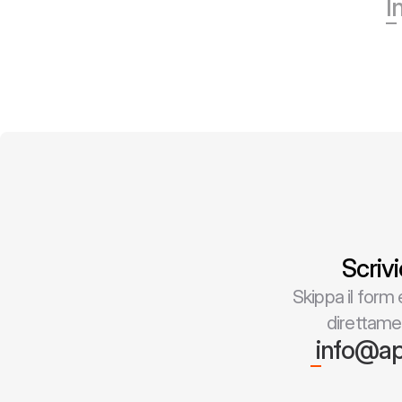
I
Scrivi
Skippa il form e
direttame
 info@ap