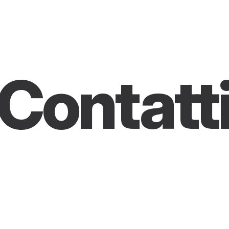
Contatt
u
s
t
a
i
l
a
v
o
r
a
n
d
o
a
u
n
p
r
o
g
e
t
t
o
e
n
o
i
s
i
a
c
u
r
i
o
s
i
d
i
n
a
t
u
r
a
.
N
o
n
v
e
d
i
a
m
o
l
’
o
r
a
d
i
s
a
p
e
r
n
e
d
i
p
i
ù
.