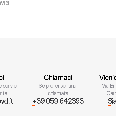
nvia
ci
Chiamaci
Vienic
 scrivici 
Se preferisci, una 
 Via Brianza 1, 41012 
nte.
chiamata
Car
vd.it
+39 059 642393
Si